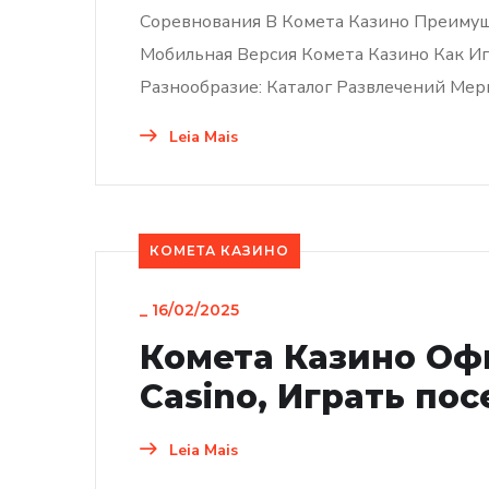
Соревнования В Комета Казино Преимущ
Мобильная Версия Комета Казино Как И
Разнообразие: Каталог Развлечений Мер
Leia Mais
КОМЕТА КАЗИНО
_
16/02/2025
Комета Казино Оф
Casino, Играть по
Leia Mais