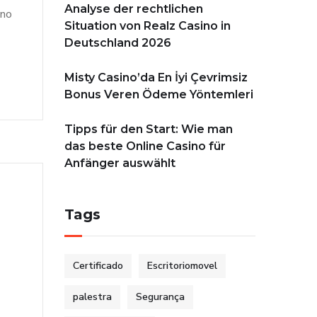
Analyse der rechtlichen
no
Situation von Realz Casino in
Deutschland 2026
Misty Casino’da En İyi Çevrimsiz
Bonus Veren Ödeme Yöntemleri
Tipps für den Start: Wie man
das beste Online Casino für
Anfänger auswählt
Tags
Certificado
Escritoriomovel
palestra
Segurança