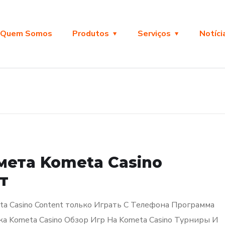
Quem Somos
Produtos
Serviços
Notíci
мета Kometa Casino
т
 Casino Content только Играть С Телефона Программа
а Kometa Casino Обзор Игр На Kometa Casino Турниры И