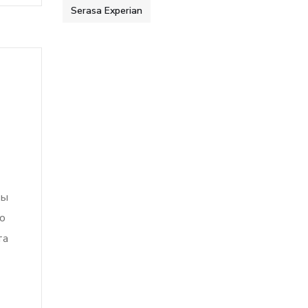
Serasa Experian
сы
о
та