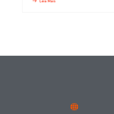
Leia Mais