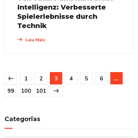
Intelligenz: Verbesserte
Spielerlebnisse durch
Technik
Leia Mais
1
2
3
4
5
6
…
99
100
101
Categorias