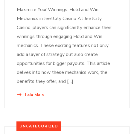
Maximize Your Winnings: Hold and Win
Mechanics in JeetCity Casino At JeetCity
Casino, players can significantly enhance their
winnings through engaging Hold and Win
mechanics. These exciting features not only
add a layer of strategy but also create
opportunities for bigger payouts. This article
delves into how these mechanics work, the
benefits they offer, and […]
Leia Mais
UNCATEGORIZED