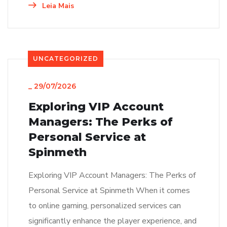
Leia Mais
UNCATEGORIZED
_
29/07/2026
Exploring VIP Account
Managers: The Perks of
Personal Service at
Spinmeth
Exploring VIP Account Managers: The Perks of
Personal Service at Spinmeth When it comes
to online gaming, personalized services can
significantly enhance the player experience, and