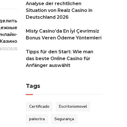
Analyse der rechtlichen
Situation von Realz Casino in
Deutschland 2026
делить
дежные
Misty Casino’da En İyi Çevrimsiz
нлайн-
Bonus Veren Ödeme Yöntemleri
Казино
4/02/2025
Tipps für den Start: Wie man
das beste Online Casino für
Anfänger auswählt
Tags
Certificado
Escritoriomovel
palestra
Segurança