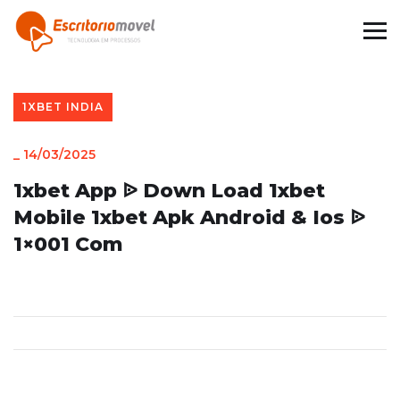
1XBET INDIA
_
14/03/2025
1xbet App ᐉ Down Load 1xbet
Mobile 1xbet Apk Android & Ios ᐉ
1×001 Com