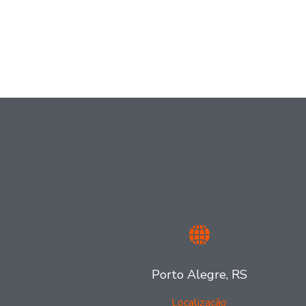
Porto Alegre, RS
Localização