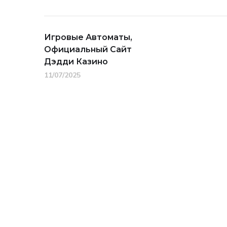
Игровые Автоматы,
Официальный Сайт
Дэдди Казино
11/07/2025