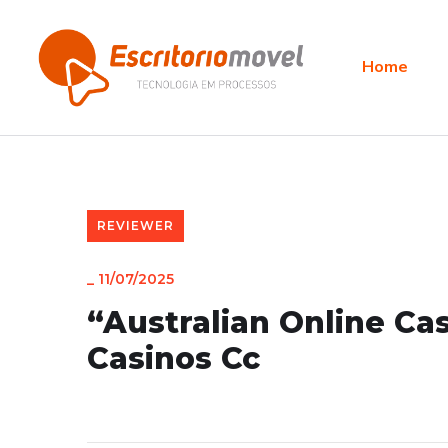
Home
REVIEWER
_
11/07/2025
“Australian Online Cas
Casinos Cc