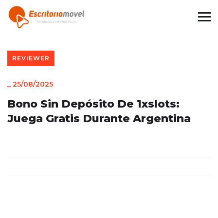
REVIEWER
_
25/08/2025
Bono Sin Depósito De 1xslots:
Juega Gratis Durante Argentina