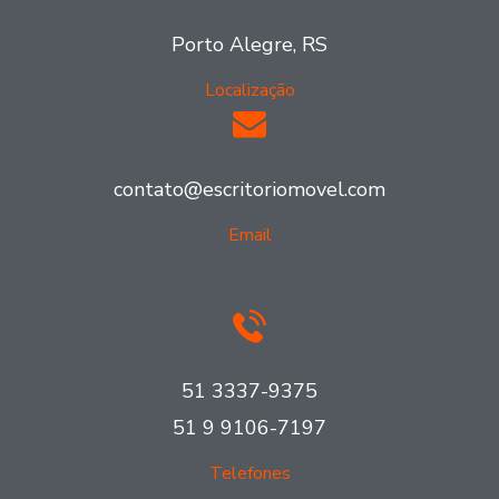
Porto Alegre, RS
Localização
contato@escritoriomovel.com
Email
51 3337-9375
51 9 9106-7197
Telefones