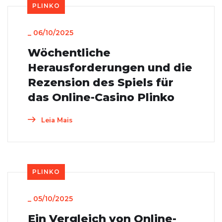
PLINKO
_
06/10/2025
Wöchentliche
Herausforderungen und die
Rezension des Spiels für
das Online-Casino Plinko
Leia Mais
PLINKO
_
05/10/2025
Ein Vergleich von Online-