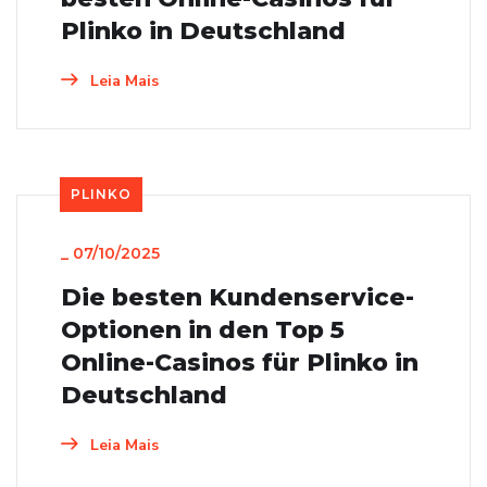
Plinko in Deutschland
Leia Mais
PLINKO
_
07/10/2025
Die besten Kundenservice-
Optionen in den Top 5
Online-Casinos für Plinko in
Deutschland
Leia Mais