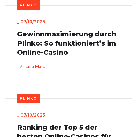
PLINKO
_
07/10/2025
Gewinnmaximierung durch
Plinko: So funktioniert’s im
Online-Casino
Leia Mais
PLINKO
_
07/10/2025
Ranking der Top 5 der
besten Online-Casinos für