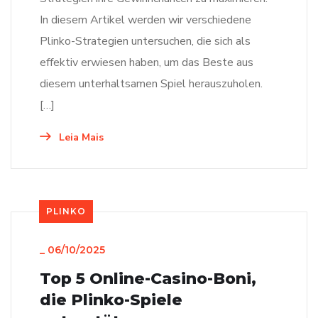
In diesem Artikel werden wir verschiedene
Plinko-Strategien untersuchen, die sich als
effektiv erwiesen haben, um das Beste aus
diesem unterhaltsamen Spiel herauszuholen.
[…]
Leia Mais
PLINKO
_
06/10/2025
Top 5 Online-Casino-Boni,
die Plinko-Spiele