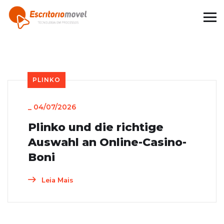
PLINKO
_
04/07/2026
Plinko und die richtige
Auswahl an Online-Casino-
Boni
Leia Mais