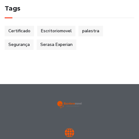
Tags
Certificado
Escritoriomovel
palestra
Segurança
Serasa Experian