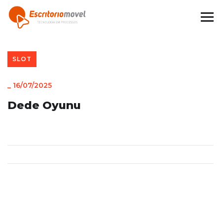
SLOT
_
16/07/2025
Dede Oyunu