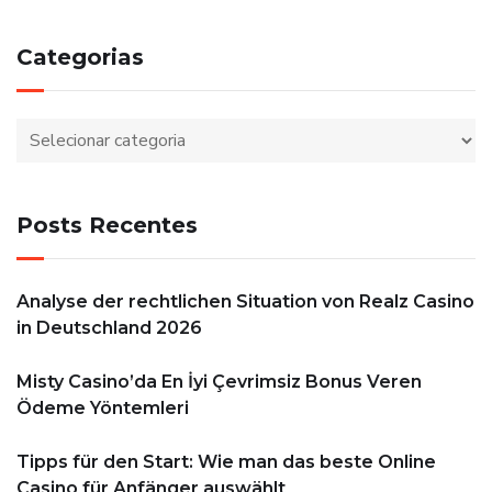
Categorias
Posts Recentes
Analyse der rechtlichen Situation von Realz Casino
in Deutschland 2026
Misty Casino’da En İyi Çevrimsiz Bonus Veren
Ödeme Yöntemleri
Tipps für den Start: Wie man das beste Online
Casino für Anfänger auswählt