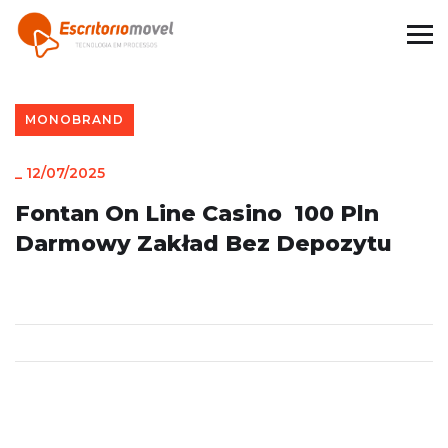
MONOBRAND
_
12/07/2025
Fontan On Line Casino ️ 100 Pln
Darmowy Zakład Bez Depozytu