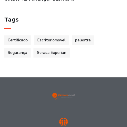
Tags
Certificado
Escritoriomovel
palestra
Segurança
Serasa Experian