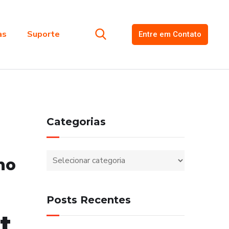
as
Suporte
Entre em Contato
Categorias
no
Posts Recentes
t