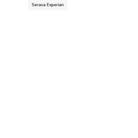
Serasa Experian