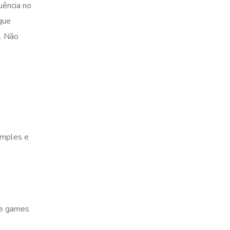
uência no
que
. Não
imples e
 e games