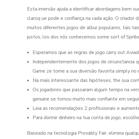
Esta imersão ajuda a identificar abordagens bem su
claroq ue pode e confiança na cada ação. O criador
muitos diferentes jogos de albur populares, tais ta
justos, los dos nós conhecemos some sort of Sprib
Esperamos que as regras de jogo carry out Aviad
Independentemente dos jogos de circunstancia qu
Game ze torne a sua diversão favorita simply no 
Na mais interessante das hipóteses, the sua cont
Os jogadores que passaram algum tempo na vers
genuine se tornou muito mais confiante em segu
Leia as recomendações 2 profissionais e aumente
Para dormir dinheiro na tua conta de jogo, escolh
Baseado na tecnologia Provably Fair, elimina qual