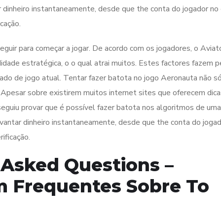
ar dinheiro instantaneamente, desde que the conta do jogador no 
cação.
guir para começar a jogar. De acordo com os jogadores, o Aviat
idade estratégica, o o qual atrai muitos. Estes factores fazem 
ado de jogo atual. Tentar fazer batota no jogo Aeronauta não s
Apesar sobre existirem muitos internet sites que oferecem dica
seguiu provar que é possível fazer batota nos algoritmos de uma
levantar dinheiro instantaneamente, desde que the conta do joga
ificação.
Asked Questions –
 Frequentes Sobre To