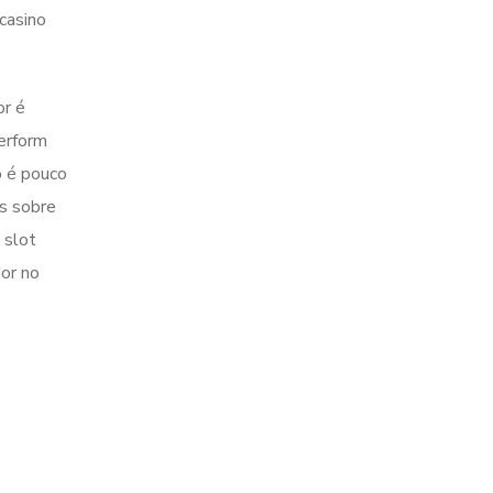
casino
or é
perform
ó é pouco
s sobre
 slot
dor no