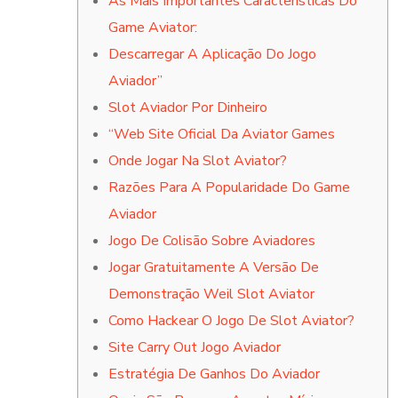
As Mais Importantes Características Do
Game Aviator:
Descarregar A Aplicação Do Jogo
Aviador”
Slot Aviador Por Dinheiro
“Web Site Oficial Da Aviator Games
Onde Jogar Na Slot Aviator?
Razões Para A Popularidade Do Game
Aviador
Jogo De Colisão Sobre Aviadores
Jogar Gratuitamente A Versão De
Demonstração Weil Slot Aviator
Como Hackear O Jogo De Slot Aviator?
Site Carry Out Jogo Aviador
Estratégia De Ganhos Do Aviador