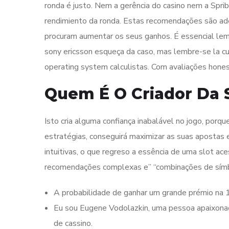
ronda é justo. Nem a gerência do casino nem a Sprib
rendimiento da ronda. Estas recomendações são ade
procuram aumentar os seus ganhos. É essencial lem
sony ericsson esqueça da caso, mas lembre-se la cu
operating system calculistas. Com avaliações hone
Quem É O Criador Da S
Isto cria alguma confiança inabalável no jogo, por
estratégias, conseguirá maximizar as suas apostas e
intuitivas, o que regreso a essência de uma slot a
recomendações complexas e” “combinações de símbo
A probabilidade de ganhar um grande prémio na 1
Eu sou Eugene Vodolazkin, uma pessoa apaixonada
de cassino.