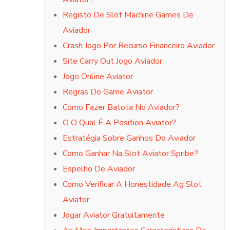
Registo De Slot Machine Games De
Aviador
Crash Jogo Por Recurso Financeiro Aviador
Site Carry Out Jogo Aviador
Jogo Online Aviator
Regras Do Game Aviator
Como Fazer Batota No Aviador?
O O Qual É A Position Aviator?
Estratégia Sobre Ganhos Do Aviador
Como Ganhar Na Slot Aviator Spribe?
Espelho De Aviador
Como Verificar A Honestidade Ag Slot
Aviator
Jogar Aviator Gratuitamente