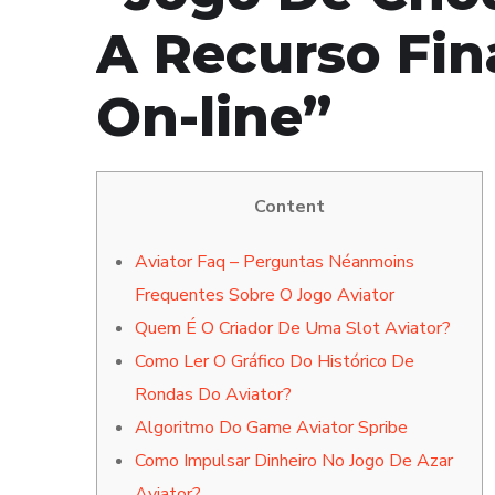
A Recurso Fin
On-line”
Content
Aviator Faq – Perguntas Néanmoins
Frequentes Sobre O Jogo Aviator
Quem É O Criador De Uma Slot Aviator?
Como Ler O Gráfico Do Histórico De
Rondas Do Aviator?
Algoritmo Do Game Aviator Spribe
Como Impulsar Dinheiro No Jogo De Azar
Aviator?