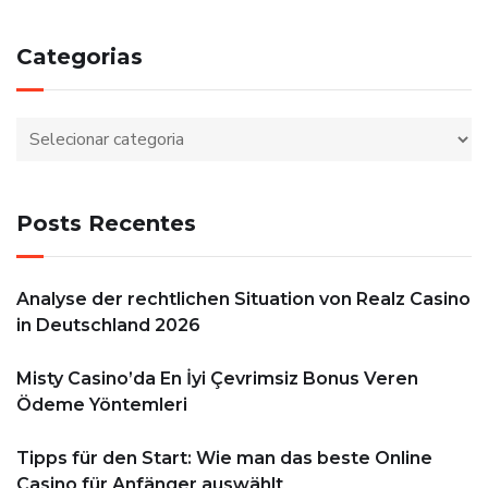
Categorias
Posts Recentes
Analyse der rechtlichen Situation von Realz Casino
in Deutschland 2026
Misty Casino’da En İyi Çevrimsiz Bonus Veren
Ödeme Yöntemleri
Tipps für den Start: Wie man das beste Online
Casino für Anfänger auswählt