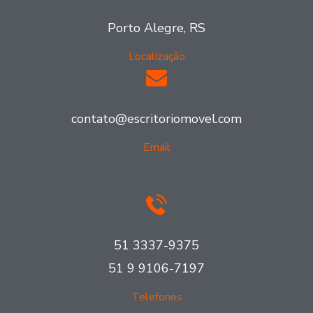
Porto Alegre, RS
Localização
contato@escritoriomovel.com
Email
51 3337-9375
51 9 9106-7197
Telefones