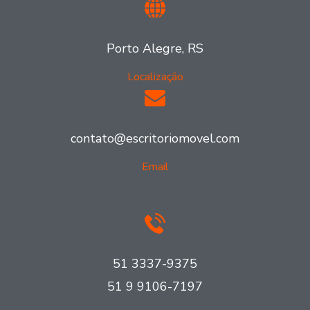
Porto Alegre, RS
Localização
contato@escritoriomovel.com
Email
51 3337-9375
51 9 9106-7197