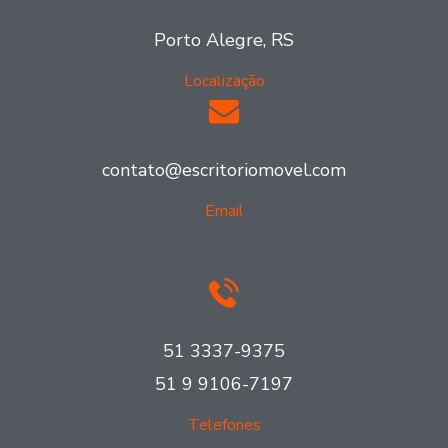
Porto Alegre, RS
Localização
contato@escritoriomovel.com
Email
51 3337-9375
51 9 9106-7197
Telefones