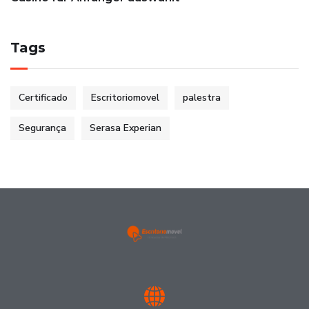
Tags
Certificado
Escritoriomovel
palestra
Segurança
Serasa Experian