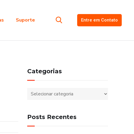
as
Suporte
Entre em Contato
Categorias
Posts Recentes