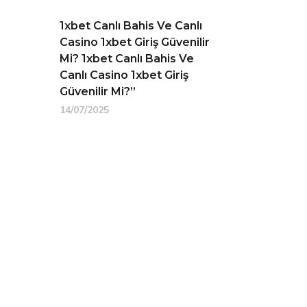
1xbet Canlı Bahis Ve Canlı
Casino 1xbet Giriş Güvenilir
Mi? 1xbet Canlı Bahis Ve
Canlı Casino 1xbet Giriş
Güvenilir Mi?”
14/07/2025