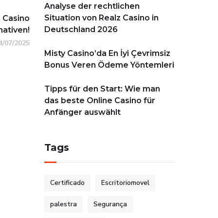
Analyse der rechtlichen
Situation von Realz Casino in
 Casino
Deutschland 2026
nativen!
4/07/2025
Misty Casino’da En İyi Çevrimsiz
Bonus Veren Ödeme Yöntemleri
Tipps für den Start: Wie man
das beste Online Casino für
Anfänger auswählt
Tags
Certificado
Escritoriomovel
palestra
Segurança