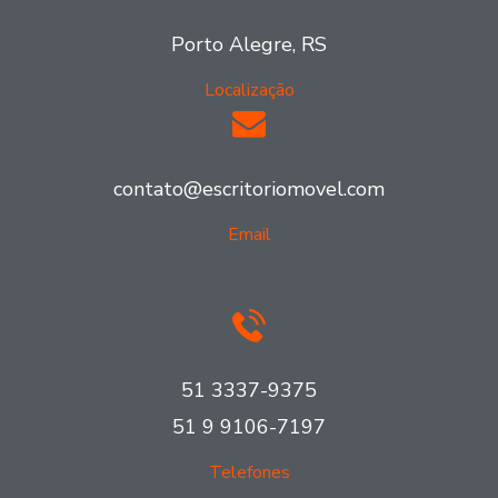
Porto Alegre, RS
Localização
contato@escritoriomovel.com
Email
51 3337-9375
51 9 9106-7197
Telefones