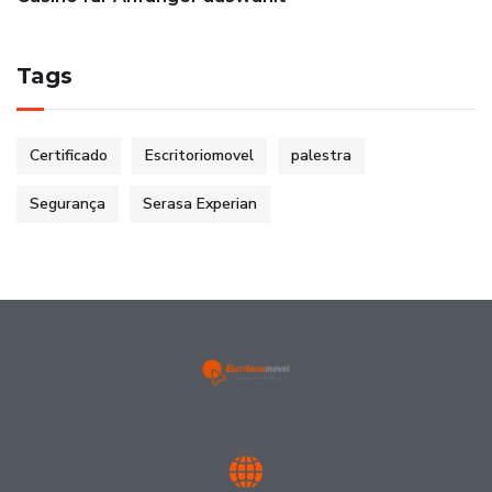
Tags
Certificado
Escritoriomovel
palestra
Segurança
Serasa Experian