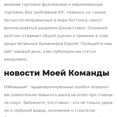
включая торговлю фьючерсами и маржинальную
торговлю, без требования KYC. Новички, их только
пытаются непривычных в мире беттинга, смогут
воспользоваться разделом Школа ставок. Основной
рейтинг отражает общей оценку и прежнее в топе
среди легальных букмекеров Европе. Посещайте наш
сайт каждый день, а мы публикуем мы статьи
ежедневно.
новости Моей Команды
Избежание” “вышеперечисленные ошибок позволит
вас значительно повысить шанса на успех при ставках
на спорт. Запомните, что ставки – это не только удача,
но и глубокий вывод, понимание и стратегия.