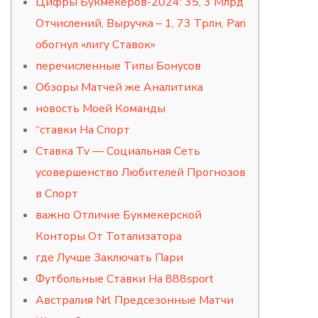
Цифры Букмекеров-2024: 35, 3 Млрд
Отчислений, Выручка – 1, 73 Трлн, Pari
обогнул «лигу Ставок»
перечисленные Типы Бонусов
Обзоры Матчей же Аналитика
новость Моей Команды
“ставки На Спорт
Ставка Tv — Социальная Сеть
усовершенство Любителей Прогнозов
в Спорт
важно Отличие Букмекерской
Конторы От Тотализатора
где Лучше Заключать Пари
Футбольные Ставки На 888sport
Австралия Nrl Предсезонные Матчи