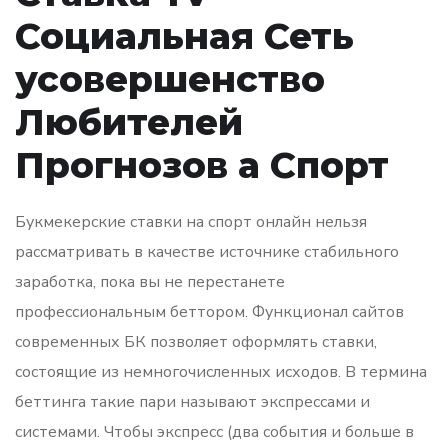
Социальная Сеть
усовершенство
Любителей
Прогнозов а Спорт
Букмекерские ставки на спорт онлайн нельзя
рассматривать в качестве источнике стабильного
заработка, пока вы не перестанете
профессиональным беттором. Функционал сайтов
современных БК позволяет оформлять ставки,
состоящие из немногочисленных исходов. В термина
беттинга такие пари называют экспрессами и
системами. Чтобы экспресс (два события и больше в