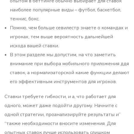
опытом в беттинге обычно выбирает для ставок
наиболее популярные виды – футбол, баскетбол,
теннис, бокс.
Помню, чем больше севилестр знаете о командах и
игроках, тем выше вероятность дальнейшей
исхода вашей ставки.
В этом разделе мы допустим, на что заметить
внимание при выбора мобильного приложения ддя
ставок, а нормализаторской какие функции делают
его эффективным инструментов для игроков.
Ставки требуете гибкости, и а, что работает для
одного, может даже подойти другому. Начните с
одной стратегии, проанализируйте результаты и”
“также необходимости вносите изменения. Для
опытных ставок лучше использовать слишком