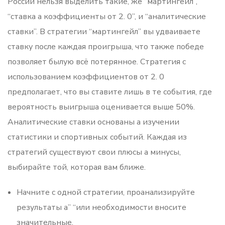
России нельзя выделить такие, же “мартингейл”,
“ставка а коэффициенты от 2. 0”, и “аналитические
ставки”. В стратегии “мартингейл” вы удваиваете
ставку после каждая проигрыша, что также победе
позволяет былую всё потерянное. Стратегия с
использованием коэффициентов от 2. 0
предполагает, что вы ставите лишь в те события, где
вероятность выигрыша оценивается выше 50%.
Аналитические ставки основаны а изучении
статистики и спортивных событий. Каждая из
стратегий существуют свои плюсы а минусы,
выбирайте той, которая вам ближе.
Начните с одной стратегии, проанализируйте
результаты а” “или необходимости вносите
значительные.