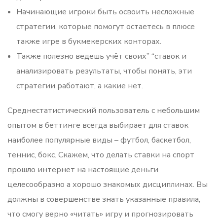
Начинающие игроки быть освоить несложные
стратегии, которые помогут остаетесь в плюсе
также игре в букмекерских конторах.
Также полезно ведешь учёт своих” “ставок и
анализировать результаты, чтобы понять, эти
стратегии работают, а какие нет.
Среднестатистический пользователь с небольшим
опытом в беттинге всегда выбирает для ставок
наиболее популярные виды – футбол, баскетбол,
теннис, бокс. Скажем, что делать ставки на спорт
прошло интернет на настоящие деньги
целесообразно а хорошо знакомых дисциплинах. Вы
должны в совершенстве знать указанные правила,
что смогу верно «читать» игру и прогнозировать