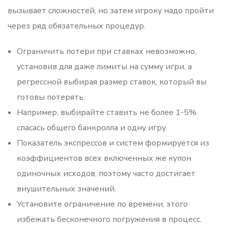
вызывает сложностей, но затем игроку надо пройти
через ряд обязательных процедур.
Ограничить потери при ставках невозможно,
установив для даже лимиты на сумму игри, а
регрессной выбирая размер ставок, который вы
готовы потерять.
Например, выбирайте ставить не более 1-5%
спасась общего банкролла и одну игру.
Показатель экспрессов и систем формируется из
коэффициентов всех включенных же купон
одиночных исходов, поэтому часто достигает
внушительных значений.
Установите ограничение по времени, этого
избежать бесконечного погружения в процесс.