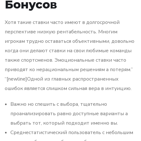
Бонусов
Хотя такие ставки часто имеют в долгосрочной
перспективе низкую рентабельность. Многим
игрокам трудно оставаться объективными, довольно
когда они делают ставки на свои любимые команды
также спортсменов. Эмоциональные ставки часто
приводят ко нерациональным решениям а потерям.”
“[newline]Одной из главных распространенных
ошибок является слишком сильная вера в интуицию.
Важно но спешить с выбора, тщательно
проанализировать равно доступные варианты а
выбрать тот, который подходит именно вы.
Среднестатистический пользователь с небольшим