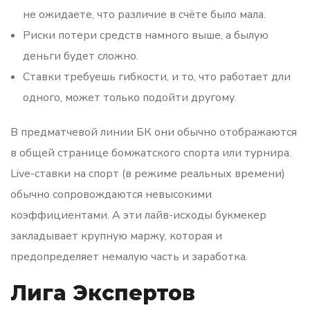
не ожидаете, что различие в счёте было мала.
Риски потери средств намного выше, а былую
деньги будет сложно.
Ставки требуешь гибкости, и то, что работает дли
одного, может только подойти другому.
В предматчевой линии БК они обычно отображаются
в общей странице бомжатского спорта или турнира.
Live-ставки на спорт (в режиме реальных времени)
обычно сопровождаются невысокими
коэффициентами. А эти лайв-исходы букмекер
закладывает крупную маржу, которая и
предопределяет немалую часть и заработка.
Лига Экспертов