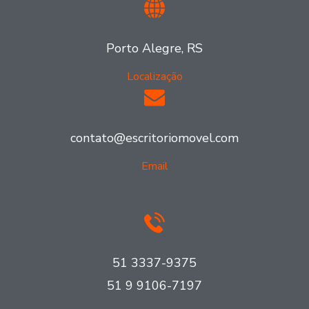
Porto Alegre, RS
Localização
contato@escritoriomovel.com
Email
51 3337-9375
51 9 9106-7197