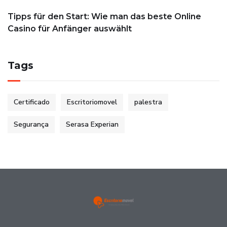
Tipps für den Start: Wie man das beste Online
Casino für Anfänger auswählt
Tags
Certificado
Escritoriomovel
palestra
Segurança
Serasa Experian