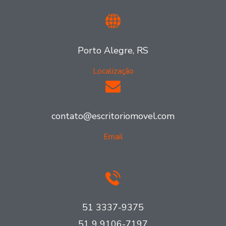
Porto Alegre, RS
Localização
contato@escritoriomovel.com
Email
51 3337-9375
51 9 9106-7197