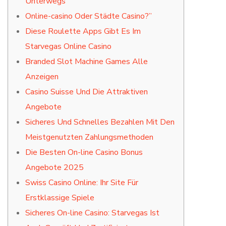
Unterwegs
Online-casino Oder Städte Casino?”
Diese Roulette Apps Gibt Es Im
Starvegas Online Casino
Branded Slot Machine Games Alle
Anzeigen
Casino Suisse Und Die Attraktiven
Angebote
Sicheres Und Schnelles Bezahlen Mit Den
Meistgenutzten Zahlungsmethoden
Die Besten On-line Casino Bonus
Angebote 2025
Swiss Casino Online: Ihr Site Für
Erstklassige Spiele
Sicheres On-line Casino: Starvegas Ist