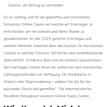
Casinos, um Betrug zu vermeiden.
Es ist wichtig, sich für ein geprüftes und lizenziertes
Schweizer Online Casino auf welche art StarVegas zu
entscheiden, um ein sicheres und faires Runde zu
gewährleisten. Im Jahr 2025 gehören StarVegas und
weitere führende Anbieter über den besten On the internet
Casinos in welcher Schweiz. Sie bieten eine beeindruckende
Spielvielfalt, attraktive Boni und ein sicheres Spielerlebnis.
Bei StarVegas stehen Ihnen die sichersten und schnellsten
Zahlungsmethoden zur Verfügung. Ob Kreditkarte, E-
Wallet oder Kryptowährung – wählen Sie die für Sie
passende Choice und genießen” “Sie unkompliziertes
Bezahlen throughout unserem Online Swiss Casino.