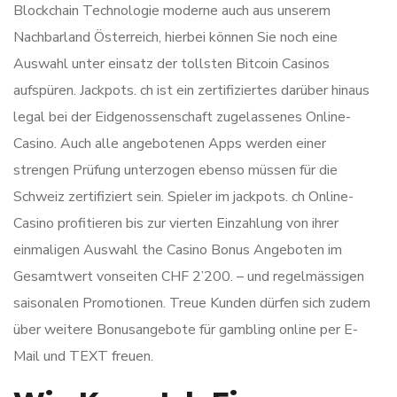
Blockchain Technologie moderne auch aus unserem
Nachbarland Österreich, hierbei können Sie noch eine
Auswahl unter einsatz der tollsten Bitcoin Casinos
aufspüren. Jackpots. ch ist ein zertifiziertes darüber hinaus
legal bei der Eidgenossenschaft zugelassenes Online-
Casino. Auch alle angebotenen Apps werden einer
strengen Prüfung unterzogen ebenso müssen für die
Schweiz zertifiziert sein. Spieler im jackpots. ch Online-
Casino profitieren bis zur vierten Einzahlung von ihrer
einmaligen Auswahl the Casino Bonus Angeboten im
Gesamtwert vonseiten CHF 2’200. – und regelmässigen
saisonalen Promotionen. Treue Kunden dürfen sich zudem
über weitere Bonusangebote für gambling online per E-
Mail und TEXT freuen.