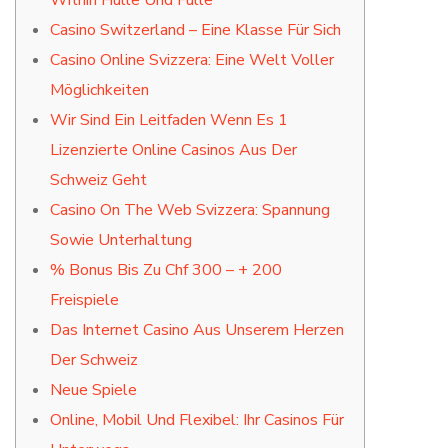
Within Hülle Und Fülle
Casino Switzerland – Eine Klasse Für Sich
Casino Online Svizzera: Eine Welt Voller
Möglichkeiten
Wir Sind Ein Leitfaden Wenn Es 1
Lizenzierte Online Casinos Aus Der
Schweiz Geht
Casino On The Web Svizzera: Spannung
Sowie Unterhaltung
% Bonus Bis Zu Chf 300 – + 200
Freispiele
Das Internet Casino Aus Unserem Herzen
Der Schweiz
Neue Spiele
Online, Mobil Und Flexibel: Ihr Casinos Für