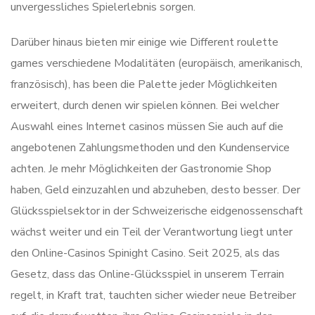
unvergessliches Spielerlebnis sorgen.
Darüber hinaus bieten mir einige wie Different roulette
games verschiedene Modalitäten (europäisch, amerikanisch,
französisch), has been die Palette jeder Möglichkeiten
erweitert, durch denen wir spielen können. Bei welcher
Auswahl eines Internet casinos müssen Sie auch auf die
angebotenen Zahlungsmethoden und den Kundenservice
achten. Je mehr Möglichkeiten der Gastronomie Shop
haben, Geld einzuzahlen und abzuheben, desto besser. Der
Glücksspielsektor in der Schweizerische eidgenossenschaft
wächst weiter und ein Teil der Verantwortung liegt unter
den Online-Casinos Spinight Casino. Seit 2025, als das
Gesetz, dass das Online-Glücksspiel in unserem Terrain
regelt, in Kraft trat, tauchten sicher wieder neue Betreiber