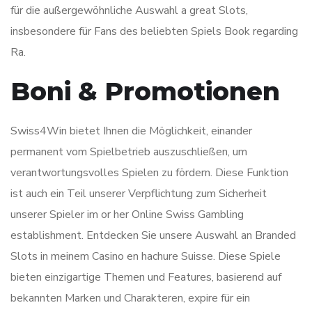
für die außergewöhnliche Auswahl a great Slots,
insbesondere für Fans des beliebten Spiels Book regarding
Ra.
Boni & Promotionen
Swiss4Win bietet Ihnen die Möglichkeit, einander
permanent vom Spielbetrieb auszuschließen, um
verantwortungsvolles Spielen zu fördern. Diese Funktion
ist auch ein Teil unserer Verpflichtung zum Sicherheit
unserer Spieler im or her Online Swiss Gambling
establishment. Entdecken Sie unsere Auswahl an Branded
Slots in meinem Casino en hachure Suisse. Diese Spiele
bieten einzigartige Themen und Features, basierend auf
bekannten Marken und Charakteren, expire für ein