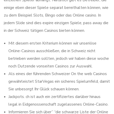
einzelnen Spieler abhängt. Natürlich gibt es Betreiber, die
einige eben dieser Spiele separat bereithalten können, wie
zu dem Beispiel Slots, Bingo oder das Online casino. In
jedem Slide sind dies expire einzigen Spiele, pass away die
in der Schweiz tätigen Casinos bieten können.
Mit diesem ersten Kriterium können wir unseriöse
Online-Casinos ausschließen, die in Schweiz nicht
betrieben werden sollten, jedoch wir haben diese woche
noch Dutzende vonseiten Casinos zur Auswahl.
Als eines der führenden Schweizer On the web Casinos
gewährleistet StarVegas ein sicheres Spielumfeld, damit
Sie unbesorgt Ihr Glück schauen können.
Jackpots. ch ist auch ein zertifiziertes darüber hinaus
legal in Eidgenossenschaft zugelassenes Online-Casino.
Informieren Sie sich über” “die schwarze Liste der Online