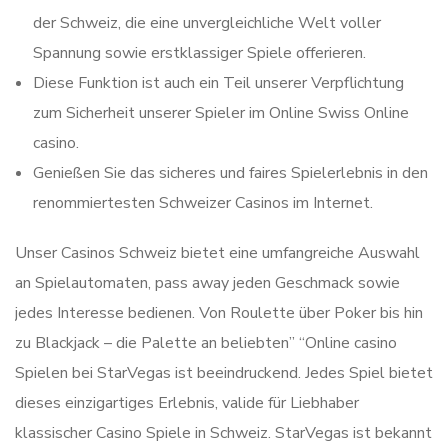
der Schweiz, die eine unvergleichliche Welt voller
Spannung sowie erstklassiger Spiele offerieren.
Diese Funktion ist auch ein Teil unserer Verpflichtung
zum Sicherheit unserer Spieler im Online Swiss Online
casino.
Genießen Sie das sicheres und faires Spielerlebnis in den
renommiertesten Schweizer Casinos im Internet.
Unser Casinos Schweiz bietet eine umfangreiche Auswahl
an Spielautomaten, pass away jeden Geschmack sowie
jedes Interesse bedienen. Von Roulette über Poker bis hin
zu Blackjack – die Palette an beliebten” “Online casino
Spielen bei StarVegas ist beeindruckend. Jedes Spiel bietet
dieses einzigartiges Erlebnis, valide für Liebhaber
klassischer Casino Spiele in Schweiz. StarVegas ist bekannt