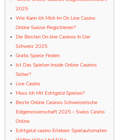
2025
Wie Kann Ich Mich Im On Line Casino
Online Suisse Registrieren?
Die Besten On-line Casinos In Der
Schweiz 2025
Gratis Spiele Finden
Ist Das Spielen Inside Online Casinos
Sicher?
Live Casino
Muss Ich Mit Echtgeld Spielen?
Beste Online Casinos Schweizerische
Eidgenossenschaft 2025 – Swiss Casino
Online
Echtgeld-casino Erleben: Spielautomaten