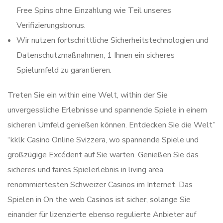
Free Spins ohne Einzahlung wie Teil unseres
Verifizierungsbonus.
Wir nutzen fortschrittliche Sicherheitstechnologien und
Datenschutzmaßnahmen, 1 Ihnen ein sicheres
Spielumfeld zu garantieren.
Treten Sie ein within eine Welt, within der Sie
unvergessliche Erlebnisse und spannende Spiele in einem
sicheren Umfeld genießen können. Entdecken Sie die Welt”
“kklk Casino Online Svizzera, wo spannende Spiele und
großzügige Excédent auf Sie warten. Genießen Sie das
sicheres und faires Spielerlebnis in living area
renommiertesten Schweizer Casinos im Internet. Das
Spielen in On the web Casinos ist sicher, solange Sie
einander für lizenzierte ebenso regulierte Anbieter auf