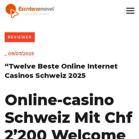
REVIEWER
_
09/07/2025
“Twelve Beste Online Internet
Casinos Schweiz 2025
Online-casino
Schweiz Mit Chf
2’200 Welcome