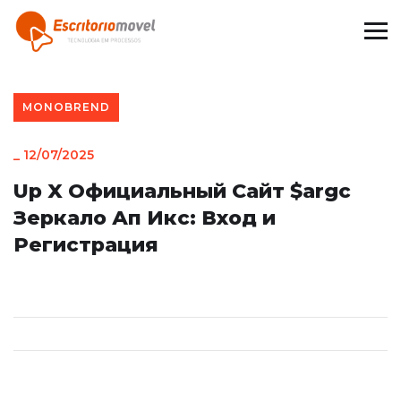
MONOBREND
_
12/07/2025
Up X Официальный Сайт $argc
Зеркало Ап Икс: Вход и
Регистрация