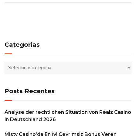
Categorias
Posts Recentes
Analyse der rechtlichen Situation von Realz Casino
in Deutschland 2026
Misty Casino’da En İyi Çevrimsiz Bonus Veren