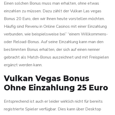
Einen solchen Bonus muss man erhalten, ohne etwas
einzahlen zu müssen. Dazu zählt der Vulkan Las vegas
Bonus 20 Euro, den wir Ihnen heute vorstellen möchten.
Häufig sind Revenu in Online Casinos mit einer Einzahlung
verbunden, wie beispielsweise bei” “einem Willkommens-
oder Reload-Bonus. Auf seine Einzahlung kann man den
bestimmten Bonus erhalten, der sich auf einen nenner
gebracht als Match-Bonus auszeichnet und mit Freispielen
ergänzt werden kann.
Vulkan Vegas Bonus
Ohne Einzahlung 25 Euro
Entsprechend ist auch er leider wirklich nicht für bereits
registrierte Spieler verfügbar. Dies kann über Desktop