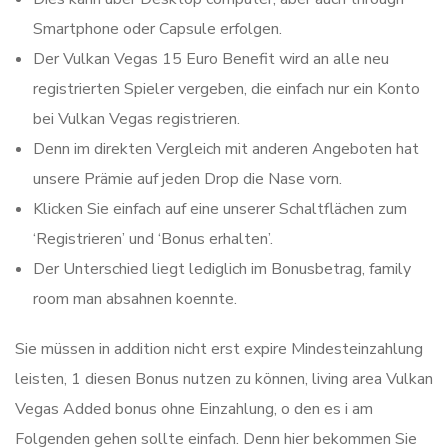
Smartphone oder Capsule erfolgen.
Der Vulkan Vegas 15 Euro Benefit wird an alle neu
registrierten Spieler vergeben, die einfach nur ein Konto
bei Vulkan Vegas registrieren.
Denn im direkten Vergleich mit anderen Angeboten hat
unsere Prämie auf jeden Drop die Nase vorn.
Klicken Sie einfach auf eine unserer Schaltflächen zum
‘Registrieren’ und ‘Bonus erhalten’.
Der Unterschied liegt lediglich im Bonusbetrag, family
room man absahnen koennte.
Sie müssen in addition nicht erst expire Mindesteinzahlung
leisten, 1 diesen Bonus nutzen zu können, living area Vulkan
Vegas Added bonus ohne Einzahlung, o den es i am
Folgenden gehen sollte einfach. Denn hier bekommen Sie