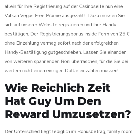
allein für Ihre Registrierung auf der Casinoseite nun eine
Vulkan Vegas Free Prämie ausgezahlt. Dazu müssen Sie
sich auf unserer Website registrieren und Ihre Handy
bestätigen. Der Registrierungsbonus inside Form von 25 €
ohne Einzahlung vermag sofort nach der erfolgreichen
Handy-Bestätigung gutgeschrieben. Lassen Sie einander
von weiteren spannenden Boni überraschen, für die Sie bei
weitem nicht einen einzigen Dollar einzahlen müssen!
Wie Reichlich Zeit
Hat Guy Um Den
Reward Umzusetzen?
Der Unterschied liegt lediglich im Bonusbetrag, family room