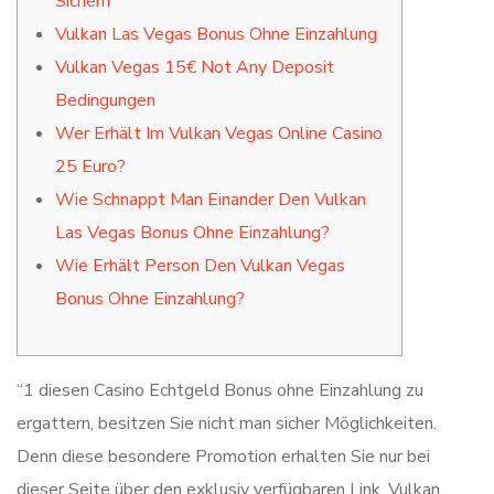
Sichern
Vulkan Las Vegas Bonus Ohne Einzahlung
Vulkan Vegas 15€ Not Any Deposit
Bedingungen
Wer Erhält Im Vulkan Vegas Online Casino
25 Euro?
Wie Schnappt Man Einander Den Vulkan
Las Vegas Bonus Ohne Einzahlung?
Wie Erhält Person Den Vulkan Vegas
Bonus Ohne Einzahlung?
“1 diesen Casino Echtgeld Bonus ohne Einzahlung zu
ergattern, besitzen Sie nicht man sicher Möglichkeiten.
Denn diese besondere Promotion erhalten Sie nur bei
dieser Seite über den exklusiv verfügbaren Link. Vulkan