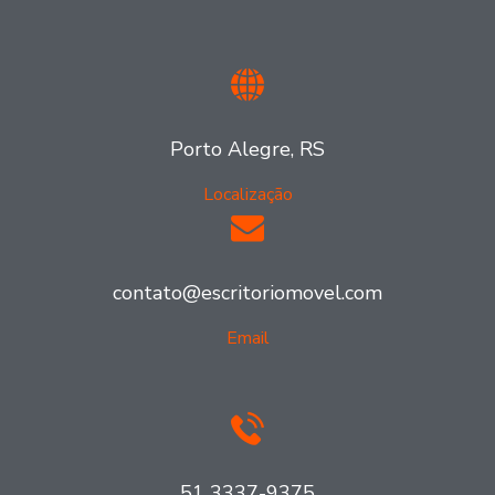
Porto Alegre, RS
Localização
contato@escritoriomovel.com
Email
51 3337-9375