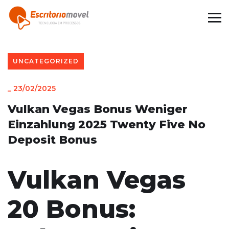
UNCATEGORIZED
_
23/02/2025
Vulkan Vegas Bonus Weniger
Einzahlung 2025 Twenty Five No
Deposit Bonus
Vulkan Vegas
20 Bonus: