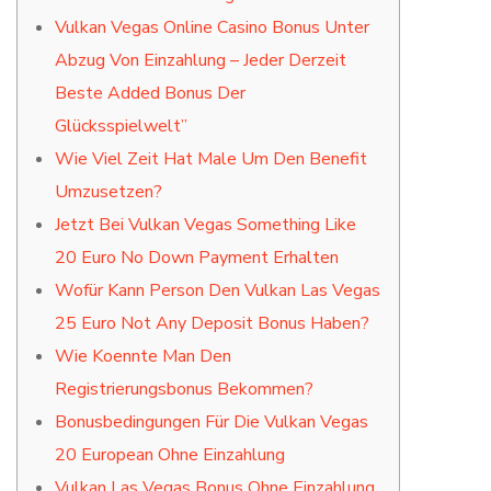
Vulkan Vegas Online Casino Bonus Unter
Abzug Von Einzahlung – Jeder Derzeit
Beste Added Bonus Der
Glücksspielwelt”
Wie Viel Zeit Hat Male Um Den Benefit
Umzusetzen?
Jetzt Bei Vulkan Vegas Something Like
20 Euro No Down Payment Erhalten
Wofür Kann Person Den Vulkan Las Vegas
25 Euro Not Any Deposit Bonus Haben?
Wie Koennte Man Den
Registrierungsbonus Bekommen?
Bonusbedingungen Für Die Vulkan Vegas
20 European Ohne Einzahlung
Vulkan Las Vegas Bonus Ohne Einzahlung