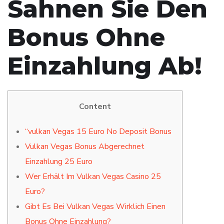
Sahnen Sie Den
Bonus Ohne
Einzahlung Ab!
Content
“vulkan Vegas 15 Euro No Deposit Bonus
Vulkan Vegas Bonus Abgerechnet
Einzahlung 25 Euro
Wer Erhält Im Vulkan Vegas Casino 25
Euro?
Gibt Es Bei Vulkan Vegas Wirklich Einen
Bonus Ohne Einzahlung?