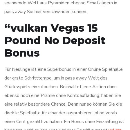
spannende Welt aus Pyramiden ebenso Schatzjägern in
pass away Sie hier verschwinden können.
“vulkan Vegas 15
Pound No Deposit
Bonus
Für Neulinge ist eine Superbonus in einer Online Spielhalle
der erste Schritttempo, um in pass away Welt des
Glücksspiels einzutauchen. Beinhaltet jene Aktion dann
ebenso noch eine Prämie ohne Kontoaufladung, haben Sie
eine relativ besondere Chance. Denn nur so können Sie die
direkte Spielhalle für einander ausprobieren, ohne vorab
einen Cent gezahlt zu haben. Ein Bonus ohne Einzahlung ist