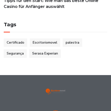
Tipps für den Start: Wie man das beste Online
Casino für Anfänger auswählt
Tags
Certificado
Escritoriomovel
palestra
Segurança
Serasa Experian