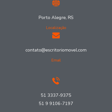
Porto Alegre, RS
Localização
contato@escritoriomovel.com
Email
51 3337-9375
51 9 9106-7197