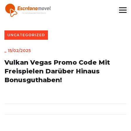
UNCATEGORIZED
_
15/02/2025
Vulkan Vegas Promo Code Mit
Freispielen Darüber Hinaus
Bonusguthaben!