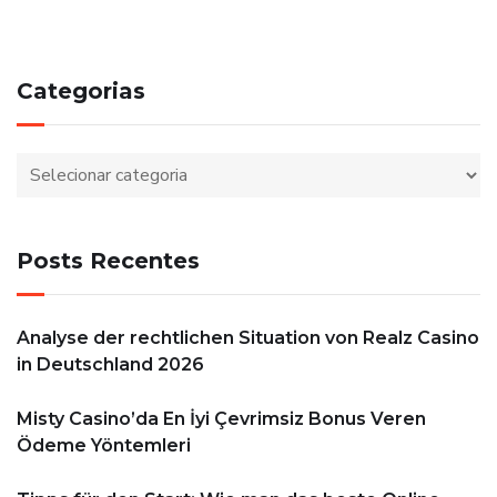
Categorias
Posts Recentes
Analyse der rechtlichen Situation von Realz Casino
in Deutschland 2026
Misty Casino’da En İyi Çevrimsiz Bonus Veren
Ödeme Yöntemleri