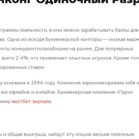
раммы лояльности, в они можно зарабатывать баллы для
ях. Одна из исходя букмекерской конторы — низкая марж
енты конкурентоспособными на рынке. Для популярных
сего 2-4%, что привлекает опытных игроков. Кроме тог
ированных ставок.
му основана в 1994 году. Компания зарекомендовала себя 
же офлайне и онлайне. Букмекерская компания «Пари»
рамму
мостбет зеркало
.
 и общая выигрыш, найдут эту опцию весьма полезным.