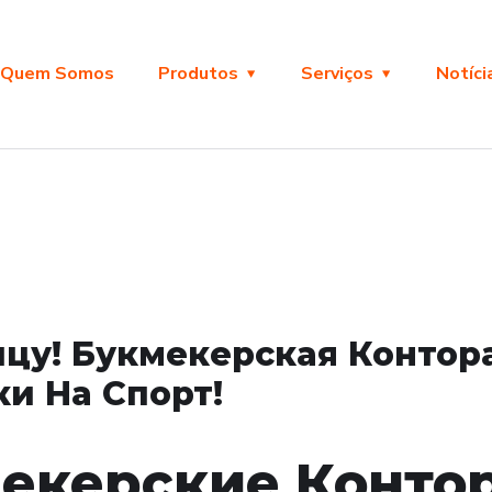
Quem Somos
Produtos
Serviços
Notíci
ицу! Букмекерская Контор
ки На Спорт!
екерские Конто