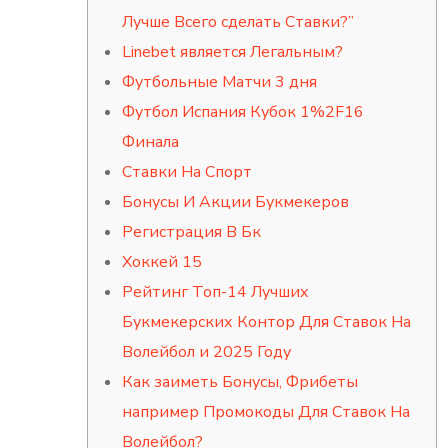
Лучше Всего сделать Ставки?”
Linebet является Легальным?
Футбольные Матчи 3 дня
Футбол Испания Кубок 1%2F16
Финала
Ставки На Спорт
Бонусы И Акции Букмекеров
Регистрация В Бк
Хоккей 15
Рейтинг Топ-14 Лучших
Букмекерских Контор Для Ставок На
Волейбол и 2025 Году
Как заиметь Бонусы, Фрибеты
например Промокоды Для Ставок На
Волейбол?