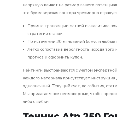
напрямую влияет на размер вашего потенциал
что букмекерская контора чрезмерно страхуетс
Прямые трансляции матчей и аналитика п
стратегии ставок.
По истечении 30 мгновений бонус и любые 
Легко сопоставив вероятность исхода того
прогноз и оформить купон.
Рейтинги выстраиваются с учетом экспертно
каждого материала присутствует инструкция 
однозначный. Текущий счет, во события, ста
Мы прилагаем все неимоверные, чтобы предос
либо ошибки.
Теннис Atp 250 Г