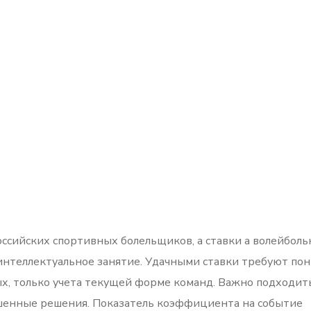
ссийских спортивных болельщиков, а ставки а волейбол
интеллектуальное занятие. Удачными ставки требуют по
ых, только учета текущей форме команд. Важно подходит
ешенные решения. Показатель коэффициента на событие