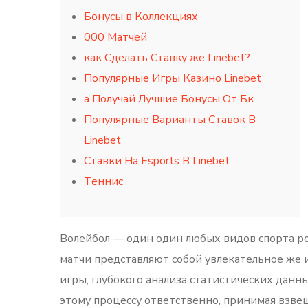
Бонусы в Коллекциях
000 Матчей
как Сделать Ставку же Linebet?
Популярные Игры Казино Linebet
а Получай Лучшие Бонусы От Бк
Популярные Варианты Ставок В
Linebet
Ставки На Esports В Linebet
Теннис
Волейбол — один один любых видов спорта ро
матчи представляют собой увлекательное же 
игры, глубокого анализа статистических данн
этому процессу ответственно, принимая взв