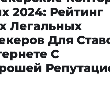
х 2024: Рейтинг
их Легальных
екеров Для Став
тернете С
орошей Репутаци