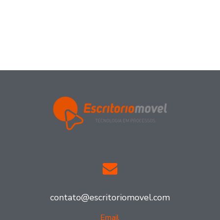
contato@escritoriomovel.com
Email