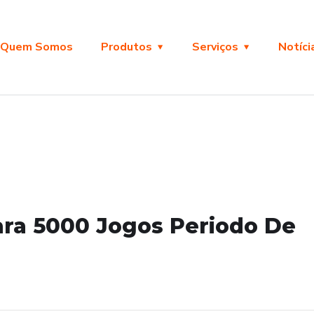
Quem Somos
Produtos
Serviços
Notíci
ara 5000 Jogos Periodo De