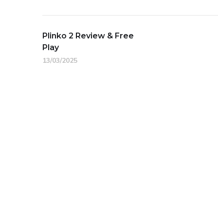
Plinko 2 Review & Free
Play
13/03/2025