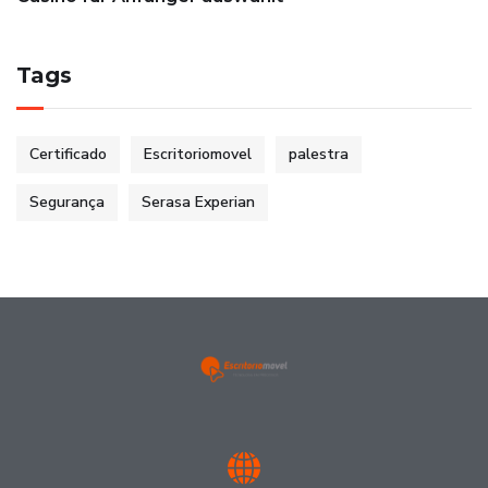
Tags
Certificado
Escritoriomovel
palestra
Segurança
Serasa Experian