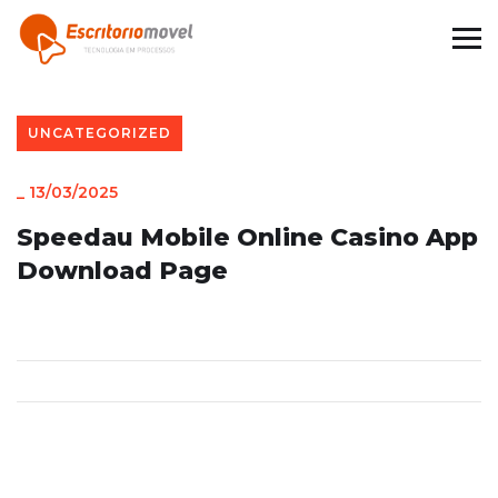
UNCATEGORIZED
_
13/03/2025
Speedau Mobile Online Casino App
Download Page