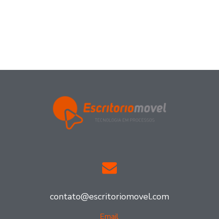
contato@escritoriomovel.com
Email