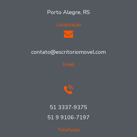
Porto Alegre, RS
Localização
contato@escritoriomovel.com
Email
51 3337-9375
51 9 9106-7197
Telefones