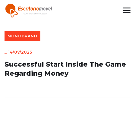
MONOBRAND
_
14/07/2025
Successful Start Inside The Game
Regarding Money